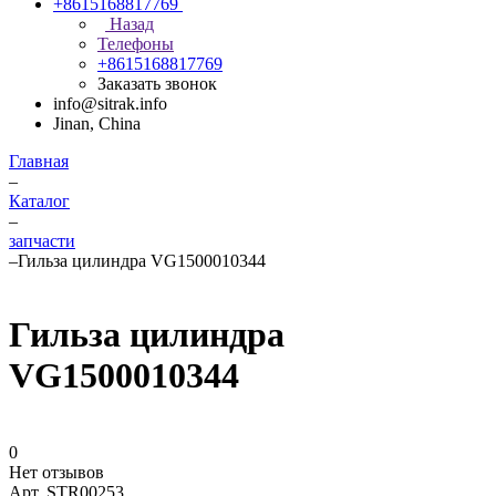
+8615168817769
Назад
Телефоны
+8615168817769
Заказать звонок
info@sitrak.info
Jinan, China
Главная
–
Каталог
–
запчасти
–
Гильза цилиндра VG1500010344
Гильза цилиндра
VG1500010344
0
Нет отзывов
Арт.
STR00253