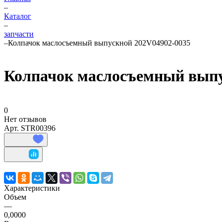
–
Каталог
–
запчасти
–
Колпачок маслосъемный выпускной 202V04902-0035
Колпачок маслосъемный выпу
0
Нет отзывов
Арт.
STR00396
Характеристики
Объем
—
0,0000