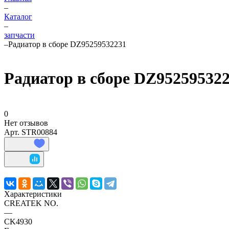
–
Каталог
–
запчасти
–
Радиатор в сборе DZ95259532231
Радиатор в сборе DZ95259532
0
Нет отзывов
Арт.
STR00884
Характеристики
CREATEK NO.
—
CK4930