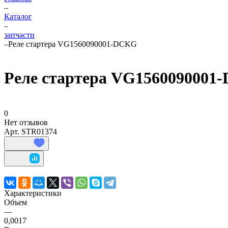
–
Каталог
–
запчасти
–
Реле стартера VG1560090001-DCKG
Реле стартера VG156009000
0
Нет отзывов
Арт.
STR01374
Характеристики
Объем
—
0,0017