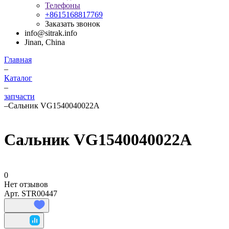
Телефоны
+8615168817769
Заказать звонок
info@sitrak.info
Jinan, China
Главная
–
Каталог
–
запчасти
–
Сальник VG1540040022A
Сальник VG1540040022A
0
Нет отзывов
Арт.
STR00447