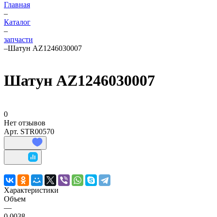
Главная
–
Каталог
–
запчасти
–
Шатун AZ1246030007
Шатун AZ1246030007
0
Нет отзывов
Арт.
STR00570
Характеристики
Объем
—
0,0038