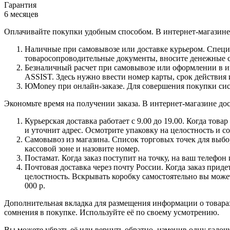
Гарантия
6 месяцев
Оплачивайте покупки удобным способом. В интернет-магазине 
Наличные при самовывозе или доставке курьером. Специа
товаросопроводительные документы, вносите денежные ср
Безналичный расчет при самовывозе или оформлении в инт
ASSIST. Здесь нужно ввести номер карты, срок действия 
ЮMoney при онлайн-заказе. Для совершения покупки сист
Экономьте время на получении заказа. В интернет-магазине дос
Курьерская доставка работает с 9.00 до 19.00. Когда тов
и уточнит адрес. Осмотрите упаковку на целостность и с
Самовывоз из магазина. Список торговых точек для выбора
кассовой зоне и назовите номер.
Постамат. Когда заказ поступит на точку, на ваш телефон
Почтовая доставка через почту России. Когда заказ приде
целостность. Вскрывать коробку самостоятельно вы может
000 р.
Дополнительная вкладка для размещения информации о товарах
сомнения в покупке. Используйте её по своему усмотрению.
Вы можете убрать её или вернуть обратно, изменив одну галоч