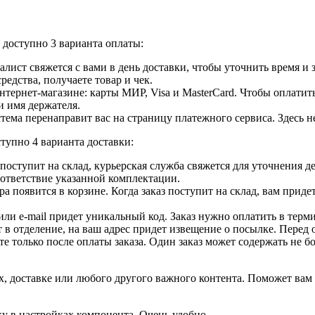
доступно 3 варианта оплаты:
лист свяжется с вами в день доставки, чтобы уточнить время и
едства, получаете товар и чек.
ернет-магазине: карты МИР, Visa и MasterCard. Чтобы оплатить
и имя держателя.
ема перенаправит вас на страницу платежного сервиса. Здесь 
тупно 4 варианта доставки:
ар поступит на склад, курьерская служба свяжется для уточнения
оответствие указанной комплектации.
 появится в корзине. Когда заказ поступит на склад, вам приде
 или e-mail придет уникальный код. Заказ нужно оплатить в терм
т в отделение, на ваш адрес придет извещение о посылке. Перед 
е только после оплаты заказа. Один заказ может содержать не 
, доставке или любого другого важного контента. Поможет вам 
ку в настройках компонента. Очень удобно.