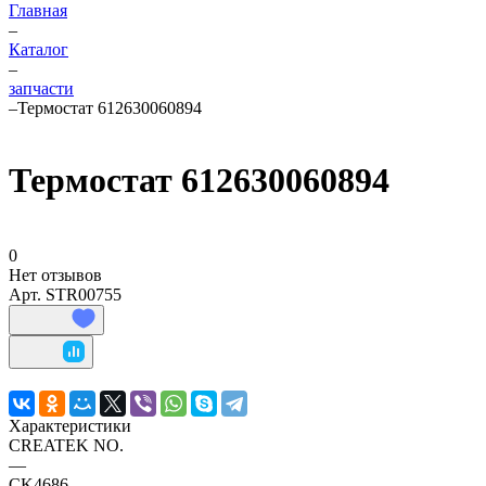
Главная
–
Каталог
–
запчасти
–
Термостат 612630060894
Термостат 612630060894
0
Нет отзывов
Арт.
STR00755
Характеристики
CREATEK NO.
—
CK4686