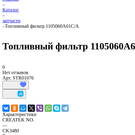
–
Каталог
–
запчасти
–
Топливный фильтр 1105060A61C/A
Топливный фильтр 1105060A
0
Нет отзывов
Арт.
STR01076
Характеристики
CREATEK NO.
—
CK3480