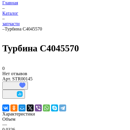
Главная
–
Каталог
–
запчасти
–
Турбина C4045570
Турбина C4045570
0
Нет отзывов
Арт.
STR00145
Характеристики
Объем
—
0,0326