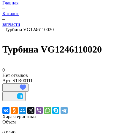
Главная
–
Каталог
–
запчасти
–
Турбина VG1246110020
Турбина VG1246110020
0
Нет отзывов
Арт.
STR00111
Характеристики
Объем
—
0,0440