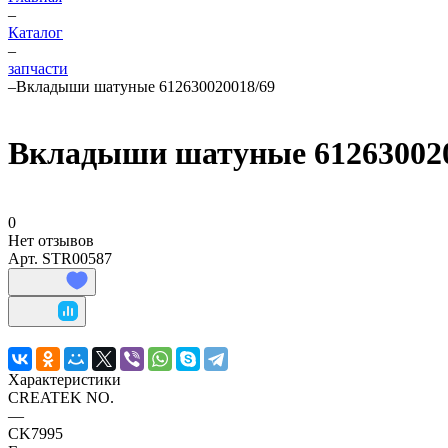
–
Каталог
–
запчасти
–
Вкладыши шатуные 612630020018/69
Вкладыши шатуные 612630020
0
Нет отзывов
Арт.
STR00587
Характеристики
CREATEK NO.
—
CK7995