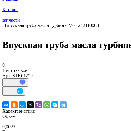
–
Каталог
–
запчасти
–
Впускная труба масла турбины VG1242110003
Впускная труба масла турби
0
Нет отзывов
Арт.
STR01259
Характеристики
Объем
—
0,0027